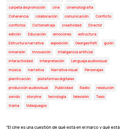
carpeta de promoción
cine
cinematografía
Coherencia
colaboración
comunicación
Conflicto
conflictos
Cortometraje
creatividad
Director
edición
Educación
emociones
estructura
Estructura narrativa
exposición
Georges Polti
guión
inmersión
Innovación
Inteligencia artificial
interactividad
interpretación
Lenguaje audiovisual
música
narrativa
Narrativa visual
Personajes
planificación
plataformas digitales
producción audiovisual
Publicidad
Radio
resolución
sonido
storyline
tecnología
televisión
Tesis
trama
Videojuegos
"El cine es una cuestión de qué está en el marco y qué está