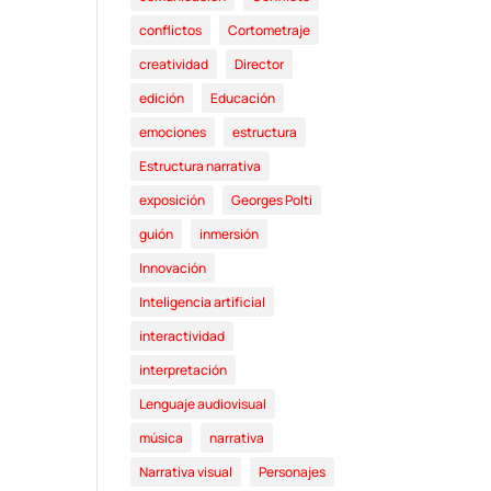
conflictos
Cortometraje
creatividad
Director
edición
Educación
emociones
estructura
Estructura narrativa
exposición
Georges Polti
guión
inmersión
Innovación
Inteligencia artificial
interactividad
interpretación
Lenguaje audiovisual
música
narrativa
Narrativa visual
Personajes