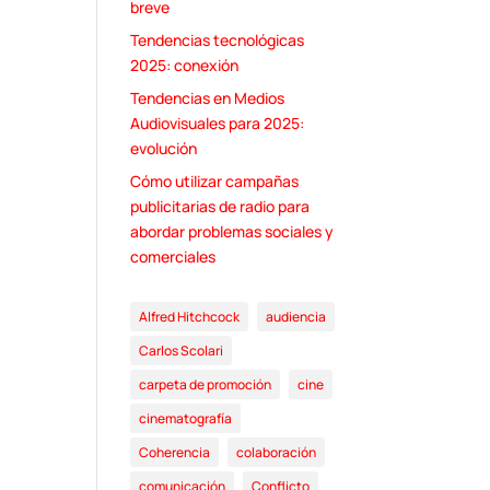
breve
Tendencias tecnológicas
2025: conexión
Tendencias en Medios
Audiovisuales para 2025:
evolución
Cómo utilizar campañas
publicitarias de radio para
abordar problemas sociales y
comerciales
Alfred Hitchcock
audiencia
Carlos Scolari
carpeta de promoción
cine
cinematografía
Coherencia
colaboración
comunicación
Conflicto