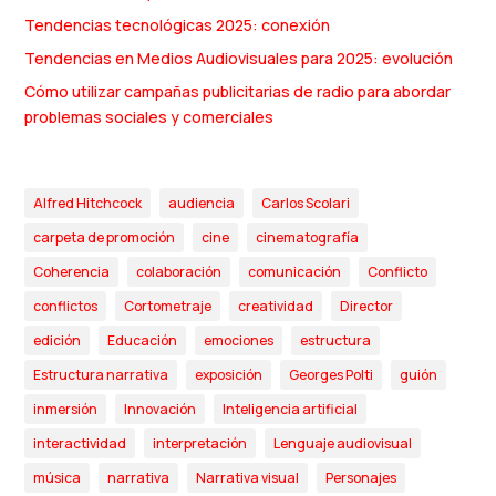
Tendencias tecnológicas 2025: conexión
Tendencias en Medios Audiovisuales para 2025: evolución
Cómo utilizar campañas publicitarias de radio para abordar
problemas sociales y comerciales
Alfred Hitchcock
audiencia
Carlos Scolari
carpeta de promoción
cine
cinematografía
Coherencia
colaboración
comunicación
Conflicto
conflictos
Cortometraje
creatividad
Director
edición
Educación
emociones
estructura
Estructura narrativa
exposición
Georges Polti
guión
inmersión
Innovación
Inteligencia artificial
interactividad
interpretación
Lenguaje audiovisual
música
narrativa
Narrativa visual
Personajes