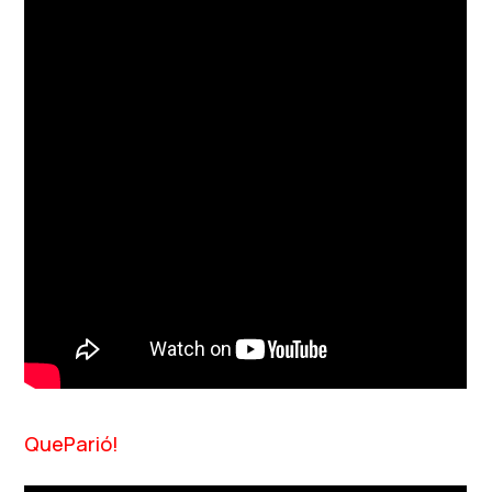
QueParió!