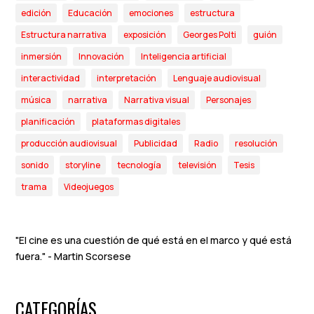
edición
Educación
emociones
estructura
Estructura narrativa
exposición
Georges Polti
guión
inmersión
Innovación
Inteligencia artificial
interactividad
interpretación
Lenguaje audiovisual
música
narrativa
Narrativa visual
Personajes
planificación
plataformas digitales
producción audiovisual
Publicidad
Radio
resolución
sonido
storyline
tecnología
televisión
Tesis
trama
Videojuegos
"El cine es una cuestión de qué está en el marco y qué está
fuera." - Martin Scorsese
CATEGORÍAS