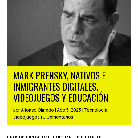
MARK PRENSKY, NATIVOS E
INMIGRANTES DIGITALES,
VIDEOJUEGOS Y EDUCACIÓN
por
Alfonso Olmedo
|
Ago 5, 2023
|
Tecnología
,
Videojuegos
|
0 Comentarios
NATIVOS DIGITALES E INMIGRANTES DIGITALES