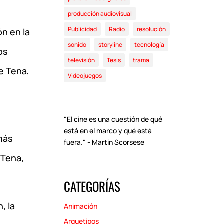
producción audiovisual
Publicidad
Radio
resolución
ón en la
sonido
storyline
tecnología
os
televisión
Tesis
trama
e Tena,
Videojuegos
"El cine es una cuestión de qué
está en el marco y qué está
más
fuera." - Martin Scorsese
 Tena,
CATEGORÍAS
, la
Animación
Arquetipos