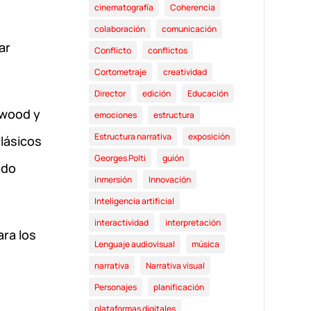
cinematografía
Coherencia
colaboración
comunicación
ar
Conflicto
conflictos
Cortometraje
creatividad
Director
edición
Educación
ywood y
emociones
estructura
Estructura narrativa
exposición
clásicos
Georges Polti
guión
ido
inmersión
Innovación
Inteligencia artificial
interactividad
interpretación
ara los
Lenguaje audiovisual
música
narrativa
Narrativa visual
Personajes
planificación
plataformas digitales