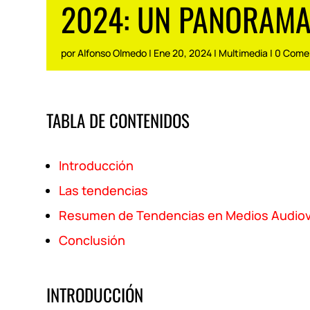
2024: UN PANORAMA
por
Alfonso Olmedo
|
Ene 20, 2024
|
Multimedia
|
0 Come
TABLA DE CONTENIDOS
Introducción
Las tendencias
Resumen de Tendencias en Medios Audiov
Conclusión
INTRODUCCIÓN