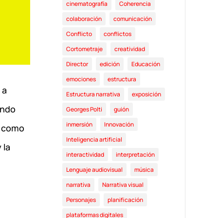
cinematografía
Coherencia
colaboración
comunicación
Conflicto
conflictos
Cortometraje
creatividad
Director
edición
Educación
emociones
estructura
 a
Estructura narrativa
exposición
ando
Georges Polti
guión
inmersión
Innovación
s como
Inteligencia artificial
 la
interactividad
interpretación
Lenguaje audiovisual
música
narrativa
Narrativa visual
Personajes
planificación
e
plataformas digitales