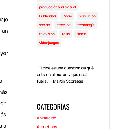
producción audiovisual
Publicidad
Radio
resolución
uaje
sonido
storyline
tecnología
n un
televisión
Tesis
trama
Videojuegos
ayor
"El cine es una cuestión de qué
está en el marco y qué está
a
fuera." - Martin Scorsese
 más
ión
CATEGORÍAS
más
Animación
s a
Arquetipos