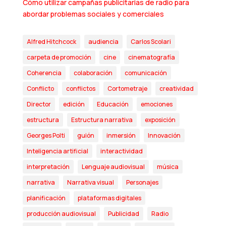
Cómo utilizar campañas publicitarias de radio para
abordar problemas sociales y comerciales
Alfred Hitchcock
audiencia
Carlos Scolari
carpeta de promoción
cine
cinematografía
Coherencia
colaboración
comunicación
Conflicto
conflictos
Cortometraje
creatividad
Director
edición
Educación
emociones
estructura
Estructura narrativa
exposición
Georges Polti
guión
inmersión
Innovación
Inteligencia artificial
interactividad
interpretación
Lenguaje audiovisual
música
narrativa
Narrativa visual
Personajes
planificación
plataformas digitales
producción audiovisual
Publicidad
Radio