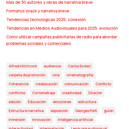
Más de 30 autores y obras de narrativa breve
Formatos snack y narrativa breve
Tendencias tecnológicas 2025: conexión
Tendencias en Medios Audiovisuales para 2025: evolución
Cómo utilizar campañas publicitarias de radio para abordar
problemas sociales y comerciales
Alfred Hitchcock
audiencia
Carlos Scolari
carpeta de promoción
cine
cinematografía
Coherencia
colaboración
comunicación
Conflicto
conflictos
Cortometraje
creatividad
Director
edición
Educación
emociones
estructura
Estructura narrativa
exposición
Georges Polti
guión
inmersión
Innovación
Inteligencia artificial
interactividad
interpretación
Lenguaje audiovisual